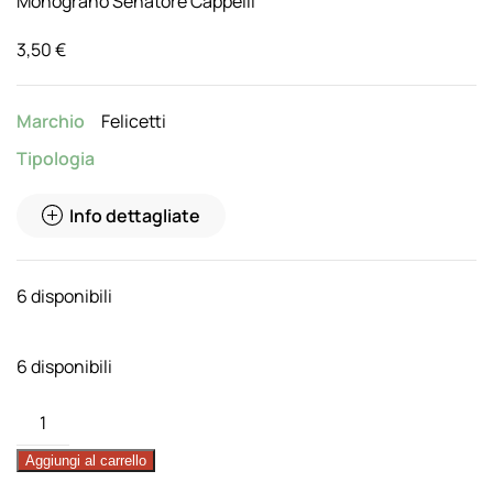
Monograno Senatore Cappelli
3,50
€
Marchio
Felicetti
Tipologia
Info dettagliate
6 disponibili
6 disponibili
Pasta
Spaghettoni
Aggiungi al carrello
Il
Cappelli