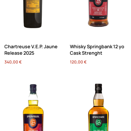
Chartreuse V.E.P. Jaune
Whisky Springbank 12 yo
Release 2025
Cask Strenght
340,00
€
120,00
€