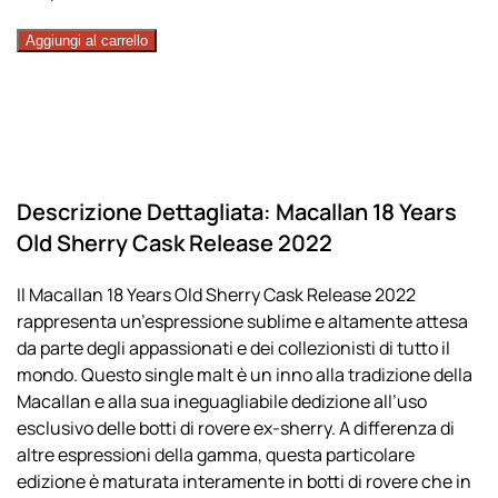
Whisky
Aggiungi al carrello
Macallan
18
Years
Old
Sherry
Cask
Descrizione Dettagliata: Macallan 18 Years
Release
Old Sherry Cask Release 2022
2022
quantità
Il Macallan 18 Years Old Sherry Cask Release 2022
rappresenta un’espressione sublime e altamente attesa
da parte degli appassionati e dei collezionisti di tutto il
mondo. Questo single malt è un inno alla tradizione della
Macallan e alla sua ineguagliabile dedizione all’uso
esclusivo delle botti di rovere ex-sherry. A differenza di
altre espressioni della gamma, questa particolare
edizione è maturata interamente in botti di rovere che in