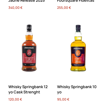
Jaune Release 2025
Foursquare Fidelitas
340,00
€
255,00
€
Whisky Springbank 12
Whisky Springbank 10
yo Cask Strenght
yo
120,00
€
95,00
€