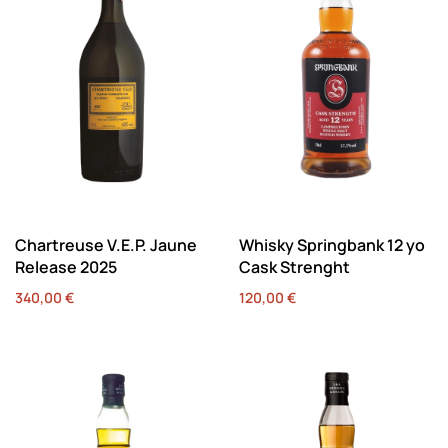
Chartreuse V.E.P. Jaune
Whisky Springbank 12 yo
Release 2025
Cask Strenght
340,00
€
120,00
€