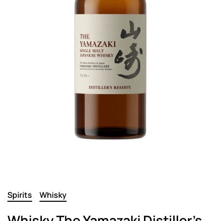
Spirits
Whisky
Whisky The Yamazaki Distiller’s