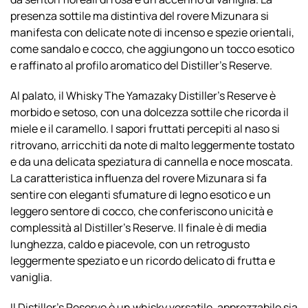
presenza sottile ma distintiva del rovere Mizunara si
manifesta con delicate note di incenso e spezie orientali,
come sandalo e cocco, che aggiungono un tocco esotico
e raffinato al profilo aromatico del Distiller’s Reserve.
Al palato, il Whisky The Yamazaky Distiller’s Reserve è
morbido e setoso, con una dolcezza sottile che ricorda il
miele e il caramello. I sapori fruttati percepiti al naso si
ritrovano, arricchiti da note di malto leggermente tostato
e da una delicata speziatura di cannella e noce moscata.
La caratteristica influenza del rovere Mizunara si fa
sentire con eleganti sfumature di legno esotico e un
leggero sentore di cocco, che conferiscono unicità e
complessità al Distiller’s Reserve. Il finale è di media
lunghezza, caldo e piacevole, con un retrogusto
leggermente speziato e un ricordo delicato di frutta e
vaniglia.
Il Distiller’s Reserve è un whisky versatile, apprezzabile sia