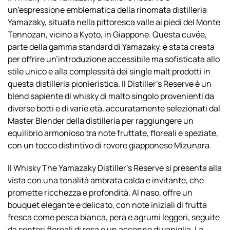
un’espressione emblematica della rinomata distilleria
Yamazaky, situata nella pittoresca valle ai piedi del Monte
Tennozan, vicino a Kyoto, in Giappone. Questa cuvée,
parte della gamma standard di Yamazaky, è stata creata
per offrire un’introduzione accessibile ma sofisticata allo
stile unico e alla complessità dei single malt prodotti in
questa distilleria pionieristica. Il Distiller’s Reserve è un
blend sapiente di whisky di malto singolo provenienti da
diverse botti e di varie età, accuratamente selezionati dal
Master Blender della distilleria per raggiungere un
equilibrio armonioso tra note fruttate, floreali e speziate,
con un tocco distintivo di rovere giapponese Mizunara.
Il Whisky The Yamazaky Distiller’s Reserve si presenta alla
vista con una tonalità ambrata calda e invitante, che
promette ricchezza e profondità. Al naso, offre un
bouquet elegante e delicato, con note iniziali di frutta
fresca come pesca bianca, pera e agrumi leggeri, seguite
da sentori floreali di rosa e un accenno di vaniglia. La