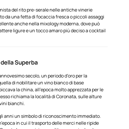
ista del rito pre-serale nelle antiche vinerie
 da una fetta di focaccia fresca o piccoli assaggi
ccellente anche nella mixology moderna, dove può
ttere ligure e un tocco amaro più deciso a cocktail
o della Superba
ciannovesimo secolo, un periodo d’oro per la
quella di nobilitare un vino bianco di base
piccava la china, all’epoca molto apprezzata per le
sso richiama la località di Coronata, sulle alture
ini bianchi.
egli anni un simbolo di riconoscimento immediato.
poca in cui il trasporto delle merci nelle ripide