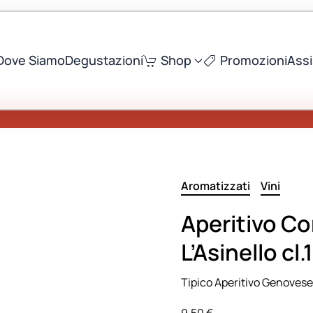
Dove Siamo
Degustazioni
Shop
Promozioni
Ass
Aromatizzati
Vini
Aperitivo Co
L’Asinello cl
Tipico Aperitivo Genovese
9,50
€