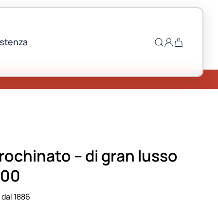
istenza
rochinato – di gran lusso
.100
 dal 1886