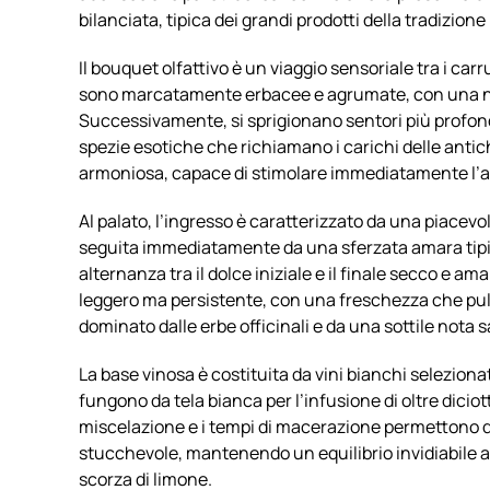
bilanciata, tipica dei grandi prodotti della tradizione
Il bouquet olfattivo è un viaggio sensoriale tra i ca
sono marcatamente erbacee e agrumate, con una ne
Successivamente, si sprigionano sentori più profondi
spezie esotiche che richiamano i carichi delle anti
armoniosa, capace di stimolare immediatamente l’a
Al palato, l’ingresso è caratterizzato da una piacev
seguita immediatamente da una sferzata amara tipic
alternanza tra il dolce iniziale e il finale secco e am
leggero ma persistente, con una freschezza che pul
dominato dalle erbe officinali e da una sottile nota 
La base vinosa è costituita da vini bianchi selezion
fungono da tela bianca per l’infusione di oltre diciot
miscelazione e i tempi di macerazione permettono d
stucchevole, mantenendo un equilibrio invidiabile
scorza di limone.