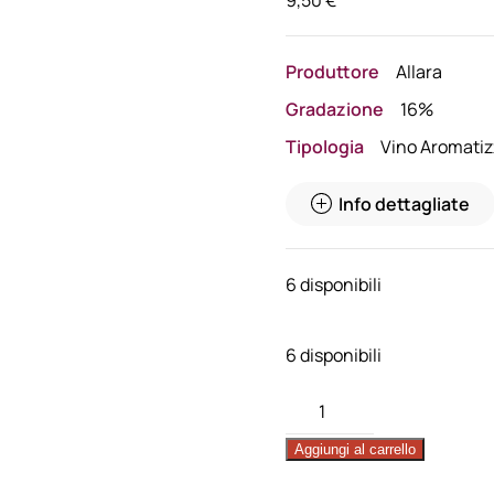
Produttore
Allara
Gradazione
16%
Tipologia
Vino Aromatiz
Info dettagliate
6 disponibili
6 disponibili
Aperitivo
Corochinato
Aggiungi al carrello
–
di