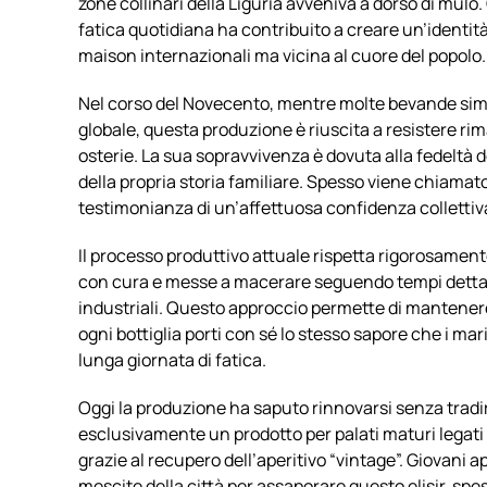
zone collinari della Liguria avveniva a dorso di mulo.
fatica quotidiana ha contribuito a creare un’identità
maison internazionali ma vicina al cuore del popolo.
Nel corso del Novecento, mentre molte bevande simi
globale, questa produzione è riuscita a resistere ri
osterie. La sua sopravvivenza è dovuta alla fedeltà
della propria storia familiare. Spesso viene chiamat
testimonianza di un’affettuosa confidenza collettiv
Il processo produttivo attuale rispetta rigorosament
con cura e messe a macerare seguendo tempi dettati 
industriali. Questo approccio permette di mantener
ogni bottiglia porti con sé lo stesso sapore che i ma
lunga giornata di fatica.
Oggi la produzione ha saputo rinnovarsi senza tradir
esclusivamente un prodotto per palati maturi legati 
grazie al recupero dell’aperitivo “vintage”. Giovani ap
mescite della città per assaporare questo elisir, spes