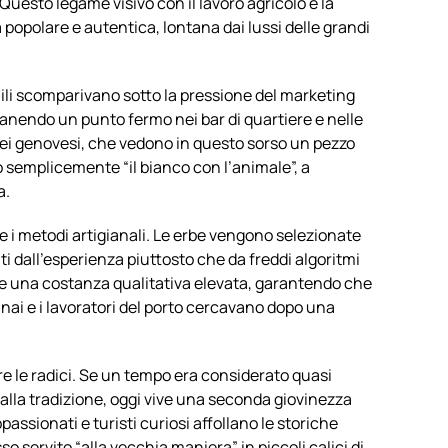
 Questo legame visivo con il lavoro agricolo e la
 popolare e autentica, lontana dai lussi delle grandi
li scomparivano sotto la pressione del marketing
manendo un punto fermo nei bar di quartiere e nelle
 dei genovesi, che vedono in questo sorso un pezzo
o semplicemente “il bianco con l’animale”, a
a.
e i metodi artigianali. Le erbe vengono selezionate
dall’esperienza piuttosto che da freddi algoritmi
e una costanza qualitativa elevata, garantendo che
rinai e i lavoratori del porto cercavano dopo una
e le radici. Se un tempo era considerato quasi
alla tradizione, oggi vive una seconda giovinezza
passionati e turisti curiosi affollano le storiche
so servito “alla vecchia maniera” in piccoli calici di