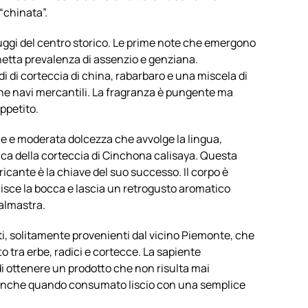
 “chinata”.
rruggi del centro storico. Le prime note che emergono
tta prevalenza di assenzio e genziana.
 di corteccia di china, rabarbaro e una miscela di
che navi mercantili. La fragranza è pungente ma
ppetito.
ole e moderata dolcezza che avvolge la lingua,
a della corteccia di Cinchona calisaya. Questa
aricante è la chiave del suo successo. Il corpo è
isce la bocca e lascia un retrogusto aromatico
salmastra.
ati, solitamente provenienti dal vicino Piemonte, che
to tra erbe, radici e cortecce. La sapiente
i ottenere un prodotto che non risulta mai
 anche quando consumato liscio con una semplice