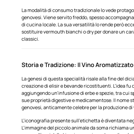
La modalità di consumo tradizionale lo vede protagon
genovesi. Viene servito freddo, spesso accompagnato
di cucina locale. La sua versatilità lo rende però e
sostituire vermouth bianchi o dry per donare un cara
classici.
Storia e Tradizione: Il Vino Aromatizzat
La genesi di questa specialità risale alla fine del di
creazione di elisir e bevande ricostituenti. L’idea fu 
aggiungendo un’infusione di erbe e spezie, tra cui s
sue proprietà digestive e medicamentose. Il nome ste
genovesi, anticamente celebre per la produzione di v
L’iconografia presente sull’etichetta è diventata n
L’immagine del piccolo animale da soma richiama un’e