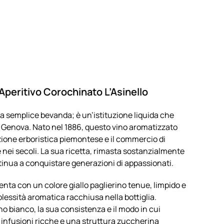
gran
lusso
L'Asinello
cl.100
quantità
’Aperitivo Corochinato L’Asinello
na semplice bevanda; è un’istituzione liquida che
di Genova. Nato nel 1886, questo vino aromatizzato
izione erboristica piemontese e il commercio di
e nei secoli. La sua ricetta, rimasta sostanzialmente
inua a conquistare generazioni di appassionati.
enta con un colore giallo paglierino tenue, limpido e
essità aromatica racchiusa nella bottiglia.
 bianco, la sua consistenza e il modo in cui
di infusioni ricche e una struttura zuccherina