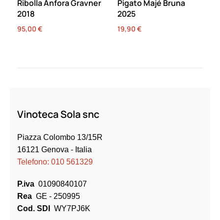
Ribolla Anfora Gravner
Pigato Majé Bruna
2018
2025
95,00
€
19,90
€
Vinoteca Sola snc
Piazza Colombo 13/15R
16121 Genova
- Italia
Telefono:
010 561329
P.iva
01090840107
Rea
GE - 250995
Cod. SDI
WY7PJ6K