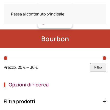
Passa al contenuto principale
Bourbon
Prezzo:
20 €
—
30 €
Filtra
Prezzo
Prezzo
Min
Max
Opzioni di ricerca
Filtra prodotti