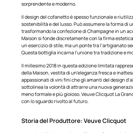
sorprendente e moderno.
Il design del cofanetto è spesso funzionale e riutili
sostenibilità e del lusso. Può assumere la forma di u
trasformando la confezione di Champagne in un acces
Maison si fonde discretamente con la firma estetic
un esercizio di stile, ma un ponte tra l’artigianato
Questa bottiglia incarna l’unione tra tradizione e m
Il millesimo 2018 in questa edizione limitata rappre
della Maison, vestita di un’eleganza fresca e inattes
appassionati di vini fini che gli amanti del design 
sottolinea la volontà di attrarre una nuova generaz
meno formale e più gioioso. Veuve Clicquot La Grand
con lo sguardo rivolto al futuro.
Storia del Produttore: Veuve Clicquot