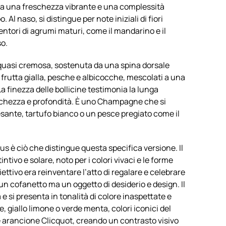
 da una freschezza vibrante e una complessità
l naso, si distingue per note iniziali di fiori
entori di agrumi maturi, come il mandarino e il
so.
a, quasi cremosa, sostenuta da una spina dorsale
i frutta gialla, pesche e albicocche, mescolati a una
a finezza delle bollicine testimonia la lunga
ricchezza e profondità. È uno Champagne che si
sante, tartufo bianco o un pesce pregiato come il
s è ciò che distingue questa specifica versione. Il
ntivo e solare, noto per i colori vivaci e le forme
ttivo era reinventare l’atto di regalare e celebrare
un cofanetto ma un oggetto di desiderio e design. Il
à e si presenta in tonalità di colore inaspettate e
, giallo limone o verde menta, colori iconici del
le arancione Clicquot, creando un contrasto visivo