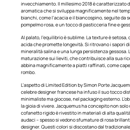
invecchiamento. Il millesimo 2018 è caratterizzato
aromatica che si sviluppa magnificamente nel tempo. A
bianchi, come l’acacia e il biancospino, seguite da s
pompelmo rosa, e un tocco di pasticceria fine e ges
Al palato, l’equilibrio è sublime. La texture è setos
acida che promette longevità. Si ritrovano i sapori d
mineralità salina e una lunga persistenza gessosa. L
maturazione sui lieviti, che contribuisce alla sua 
abbina magnificamente a piatti raffinati, come cape
rombo.
L’aspetto di Limited Edition by Simon Porte Jacquemu
celebre designer francese ha infuso il suo tocco disti
minimaliste ma giocose, nel packaging esterno. L’obie
la gioia di vivere. Jacquemus ha concepito non solo 
cofanetto rigido è rivestito in materiali di alta qualit
audaci – spesso si vedono sfumature di rosa brillante
designer. Questi colori si discostano dal tradiziona