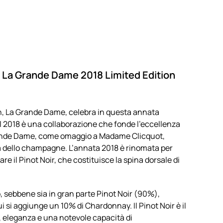
Dame
2018
Simon
Porte
Jacquemus
quantità
t La Grande Dame 2018 Limited Edition
son, La Grande Dame, celebra in questa annata
del 2018 è una collaborazione che fonde l’eccellenza
rande Dame, come omaggio a Madame Clicquot,
iera dello champagne. L’annata 2018 è rinomata per
are il Pinot Noir, che costituisce la spina dorsale di
 sebbene sia in gran parte Pinot Noir (90%),
i si aggiunge un 10% di Chardonnay. Il Pinot Noir è il
a, eleganza e una notevole capacità di