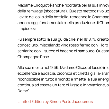
Madame Clicquot è anche ricordata per la sua innova
della remuage (sboccatura). Questo metodo rivoluzi
lievito nel collo della bottiglia, rendendo lo Champ
ancora oggi fondamentale nella produzione di Champa
limpidezza.
Fu sempre sotto la sua guida che, nel 1818, fu crea
conosciuto, miscelando vino rosso fermo con il lo
schiarire con il succo di bacche di sambuco. Questa 
Champagne Rosé.
Alla sua morte nel 1866, Madame Clicquot lasciò in 
eccellenza e audacia. L’iconica etichetta gialla-aran
riconoscibile in tutto il mondo e riflette la sua energ
continua ad essere un faro di lusso e innovazione, o
Dame”.
Limited Edition by Simon Porte Jacquemus