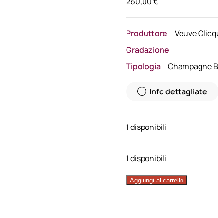
260,00
€
Produttore
Veuve Clicq
Gradazione
Tipologia
Champagne B
Info dettagliate
1 disponibili
1 disponibili
Veuve
Aggiungi al carrello
Clicquot
La
Grande