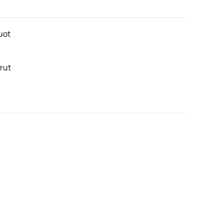
uot
rut