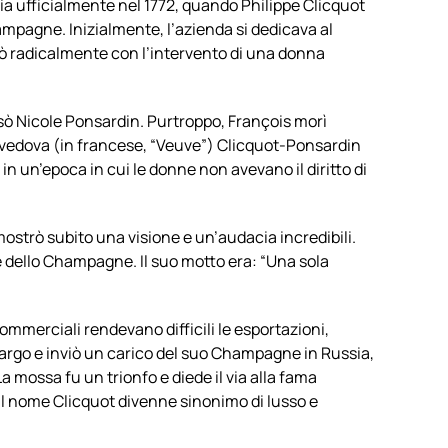
ia ufficialmente nel 1772, quando Philippe Clicquot
ampagne. Inizialmente, l’azienda si dedicava al
iò radicalmente con l’intervento di una donna
posò Nicole Ponsardin. Purtroppo, François morì
 vedova (in francese, “Veuve”) Clicquot-Ponsardin
n un’epoca in cui le donne non avevano il diritto di
strò subito una visione e un’audacia incredibili.
e dello Champagne. Il suo motto era: “Una sola
mmerciali rendevano difficili le esportazioni,
bargo e inviò un carico del suo Champagne in Russia,
 mossa fu un trionfo e diede il via alla fama
 il nome Clicquot divenne sinonimo di lusso e