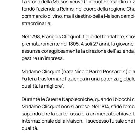
La storia della Maison Veuve Clicquot Ponsardin iniz
fondò l’azienda a Reims, nel cuore della regione Ch
commercio di vino, ma il destino della Maison camb
straordinaria.
Nel 1798, François Clicquot, figlio del fondatore, s
prematuramente nel 1805. A soli 27 anni, la giovane
assunse coraggiosamente la direzione dell’azienda, i
gestire un’impresa.
Madame Clicquot (nata Nicole Barbe Ponsardin) dimo
Fu lei a trasformare l’azienda in una potenza global
qualità, la migliore”.
Durante le Guerre Napoleoniche, quando i blocchi co
Madame Clicquot non si arrese. Nel 1814, sfidò l’em
sapendo che la corte russa era un mercato chiave. La
internazionale della Maison. Il successo fu tale che
qualità.