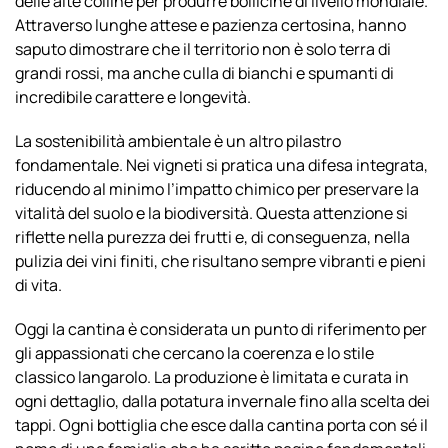
delle alte colline per produrre bollicine di livello mondiale.
Attraverso lunghe attese e pazienza certosina, hanno
saputo dimostrare che il territorio non è solo terra di
grandi rossi, ma anche culla di bianchi e spumanti di
incredibile carattere e longevità.
La sostenibilità ambientale è un altro pilastro
fondamentale. Nei vigneti si pratica una difesa integrata,
riducendo al minimo l’impatto chimico per preservare la
vitalità del suolo e la biodiversità. Questa attenzione si
riflette nella purezza dei frutti e, di conseguenza, nella
pulizia dei vini finiti, che risultano sempre vibranti e pieni
di vita.
Oggi la cantina è considerata un punto di riferimento per
gli appassionati che cercano la coerenza e lo stile
classico langarolo. La produzione è limitata e curata in
ogni dettaglio, dalla potatura invernale fino alla scelta dei
tappi. Ogni bottiglia che esce dalla cantina porta con sé il