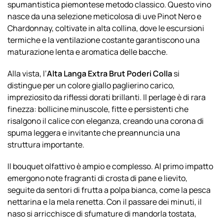
spumantistica piemontese metodo classico. Questo vino
nasce da una selezione meticolosa di uve Pinot Nero e
Chardonnay, coltivate in alta collina, dove le escursioni
termiche e la ventilazione costante garantiscono una
maturazione lenta e aromatica delle bacche.
Alla vista, l’
Alta Langa Extra Brut Poderi Colla
si
distingue per un colore giallo paglierino carico,
impreziosito da riflessi dorati brillanti. Il perlage è di rara
finezza: bollicine minuscole, fitte e persistenti che
risalgono il calice con eleganza, creando una corona di
spuma leggera e invitante che preannuncia una
struttura importante.
Il bouquet olfattivo è ampio e complesso. Al primo impatto
emergono note fragranti di crosta di pane e lievito,
seguite da sentori di frutta a polpa bianca, come la pesca
nettarina e la mela renetta. Con il passare dei minuti, il
naso si arricchisce di sfumature di mandorla tostata,