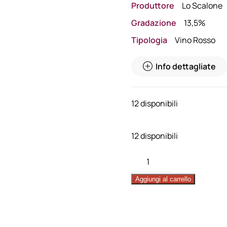
Produttore
Lo Scalone
Gradazione
13,5%
Tipologia
Vino Rosso
Info dettagliate
12 disponibili
12 disponibili
Rosso
di
Aggiungi al carrello
Montalcino
Lo
Scalone
2024