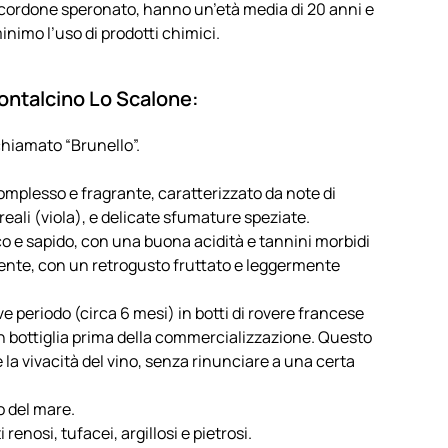
 a cordone speronato, hanno un’età media di 20 anni e
inimo l’uso di prodotti chimici.
Montalcino Lo Scalone:
hiamato “Brunello”.
mplesso e fragrante, caratterizzato da note di
oreali (viola), e delicate sfumature speziate.
co e sapido, con una buona acidità e tannini morbidi
stente, con un retrogusto fruttato e leggermente
 periodo (circa 6 mesi) in botti di rovere francese
in bottiglia prima della commercializzazione. Questo
la vivacità del vino, senza rinunciare a una certa
o del mare.
renosi, tufacei, argillosi e pietrosi.