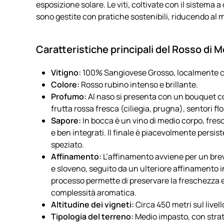
esposizione solare. Le viti, coltivate con il sistema
sono gestite con pratiche sostenibili, riducendo al m
Caratteristiche principali del Rosso di 
Vitigno:
100% Sangiovese Grosso, localmente c
Colore:
Rosso rubino intenso e brillante.
Profumo:
Al naso si presenta con un bouquet co
frutta rossa fresca (ciliegia, prugna), sentori fl
Sapore:
In bocca è un vino di medio corpo, fres
e ben integrati. Il finale è piacevolmente persi
speziato.
Affinamento:
L’affinamento avviene per un breve
e sloveno, seguito da un ulteriore affinamento 
processo permette di preservare la freschezza e 
complessità aromatica.
Altitudine dei vigneti:
Circa 450 metri sul livell
Tipologia del terreno:
Medio impasto, con strati 