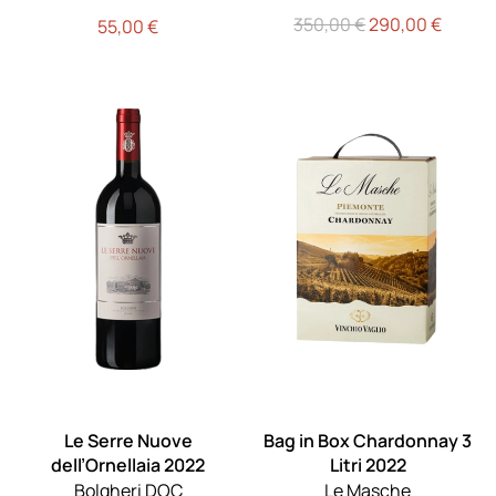
Il
Il
350,00
€
290,00
€
55,00
€
prezzo
prezzo
originale
attual
era:
è:
350,00 €.
290,00
Le Serre Nuove
Bag in Box Chardonnay 3
dell’Ornellaia 2022
Litri 2022
Bolgheri DOC
Le Masche