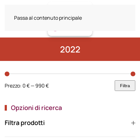
Passa al contenuto principale
2022
Prezzo:
0 €
—
990 €
Filtra
Prezzo
Prezzo
Min
Max
Opzioni di ricerca
Filtra prodotti