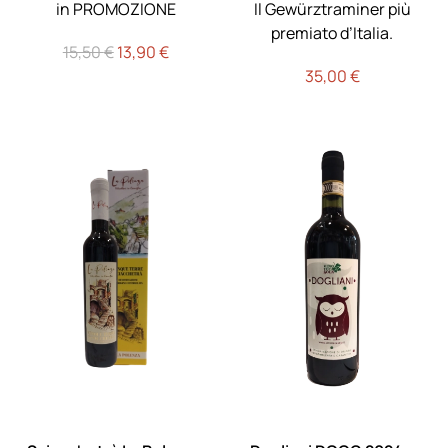
in PROMOZIONE
Il Gewürztraminer più
premiato d’Italia.
Il
Il
15,50
€
13,90
€
prezzo
prezzo
35,00
€
originale
attuale
era:
è:
15,50 €.
13,90 €.