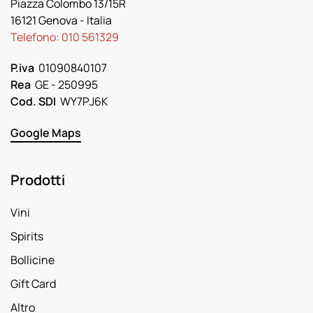
Piazza Colombo 13/15R
16121 Genova
- Italia
Telefono:
010 561329
P.iva
01090840107
Rea
GE - 250995
Cod. SDI
WY7PJ6K
Google Maps
Prodotti
Vini
Spirits
Bollicine
Gift Card
Altro