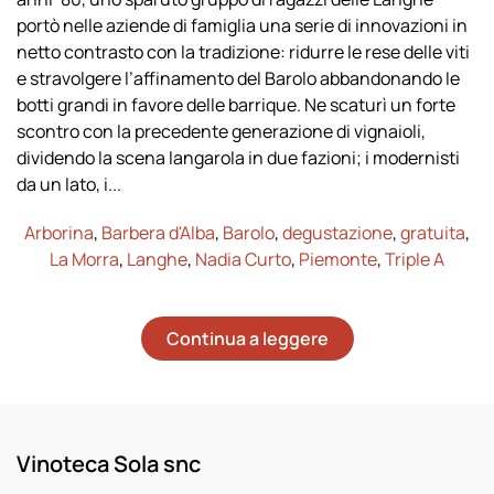
portò nelle aziende di famiglia una serie di innovazioni in
netto contrasto con la tradizione: ridurre le rese delle viti
e stravolgere l’affinamento del Barolo abbandonando le
botti grandi in favore delle barrique. Ne scaturì un forte
scontro con la precedente generazione di vignaioli,
dividendo la scena langarola in due fazioni; i modernisti
da un lato, i...
Arborina
,
Barbera d'Alba
,
Barolo
,
degustazione
,
gratuita
,
La Morra
,
Langhe
,
Nadia Curto
,
Piemonte
,
Triple A
Continua a leggere
Vinoteca Sola snc