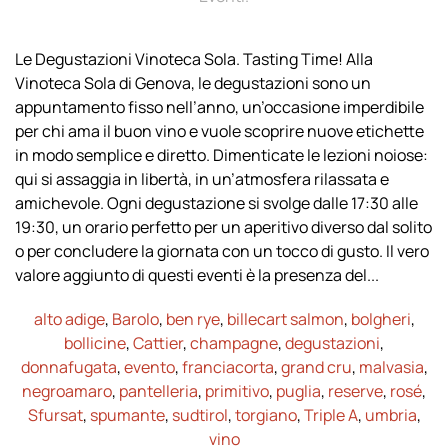
Le Degustazioni Vinoteca Sola. Tasting Time! Alla
Vinoteca Sola di Genova, le degustazioni sono un
appuntamento fisso nell’anno, un’occasione imperdibile
per chi ama il buon vino e vuole scoprire nuove etichette
in modo semplice e diretto. Dimenticate le lezioni noiose:
qui si assaggia in libertà, in un’atmosfera rilassata e
amichevole. Ogni degustazione si svolge dalle 17:30 alle
19:30, un orario perfetto per un aperitivo diverso dal solito
o per concludere la giornata con un tocco di gusto. Il vero
valore aggiunto di questi eventi è la presenza del...
alto adige
,
Barolo
,
ben rye
,
billecart salmon
,
bolgheri
,
bollicine
,
Cattier
,
champagne
,
degustazioni
,
donnafugata
,
evento
,
franciacorta
,
grand cru
,
malvasia
,
negroamaro
,
pantelleria
,
primitivo
,
puglia
,
reserve
,
rosé
,
Sfursat
,
spumante
,
sudtirol
,
torgiano
,
Triple A
,
umbria
,
vino