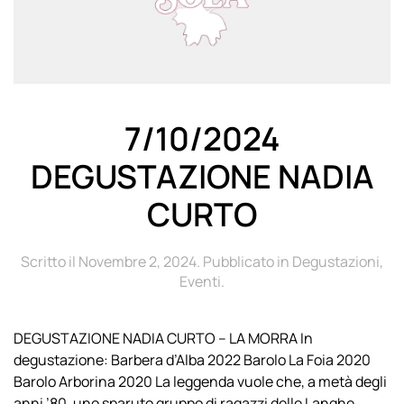
7/10/2024
DEGUSTAZIONE NADIA
CURTO
Scritto il
Novembre 2, 2024
. Pubblicato in
Degustazioni
,
Eventi
.
DEGUSTAZIONE NADIA CURTO – LA MORRA In
degustazione: Barbera d’Alba 2022 Barolo La Foia 2020
Barolo Arborina 2020 La leggenda vuole che, a metà degli
anni ’80, uno sparuto gruppo di ragazzi delle Langhe