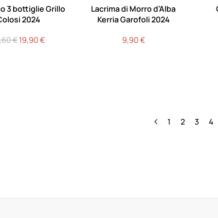
 3 bottiglie Grillo
Lacrima di Morro d’Alba
Colosi 2024
Kerria Garofoli 2024
Il
Il
1,60
€
19,90
€
9,90
€
prezzo
prezzo
originale
attuale
era:
è:
21,60 €.
19,90 €.
1
2
3
4