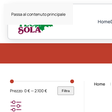
Passa al contenuto principale
Home
Home
Prezzo:
0 €
—
2.100 €
Filtra
Prezzo
Prezzo
Min
Max