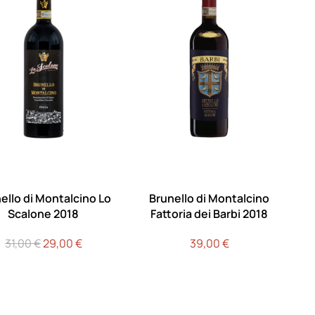
ello di Montalcino Lo
Brunello di Montalcino
Scalone 2018
Fattoria dei Barbi 2018
Il
Il
31,00
€
29,00
€
39,00
€
prezzo
prezzo
originale
attuale
era:
è:
31,00 €.
29,00 €.