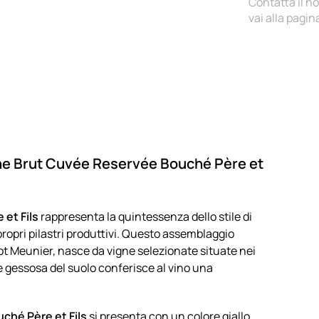
Contatta il n
vai alla pagi
ne Brut Cuvée Reservée Bouché Père et
et Fils
rappresenta la quintessenza dello stile di
propri pilastri produttivi. Questo assemblaggio
t Meunier, nasce da vigne selezionate situate nei
ne gessosa del suolo conferisce al vino una
hé Père et Fils
si presenta con un colore giallo