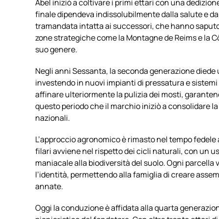
Abel iniziò a coltivare i primi ettari con una dedizio
finale dipendeva indissolubilmente dalla salute e dal
tramandata intatta ai successori, che hanno saput
zone strategiche come la Montagne de Reims e la Cô
suo genere.
Negli anni Sessanta, la seconda generazione diede u
investendo in nuovi impianti di pressatura e sistemi
affinare ulteriormente la pulizia dei mosti, garantend
questo periodo che il marchio iniziò a consolidare la
nazionali.
L’approccio agronomico è rimasto nel tempo fedele al
filari avviene nel rispetto dei cicli naturali, con un
maniacale alla biodiversità del suolo. Ogni parcell
l’identità, permettendo alla famiglia di creare asse
annate.
Oggi la conduzione è affidata alla quarta generazione