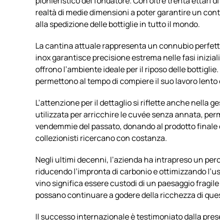
pionieristico del fondatore. Con oltre trenta ettari d
realtà di medie dimensioni a poter garantire un contro
alla spedizione delle bottiglie in tutto il mondo.
La cantina attuale rappresenta un connubio perfetto 
inox garantisce precisione estrema nelle fasi inizial
offrono l’ambiente ideale per il riposo delle bottiglie. 
permettono al tempo di compiere il suo lavoro lento 
L’attenzione per il dettaglio si riflette anche nella 
utilizzata per arricchire le cuvée senza annata, pe
vendemmie del passato, donando al prodotto finale q
collezionisti ricercano con costanza.
Negli ultimi decenni, l’azienda ha intrapreso un per
riducendo l’impronta di carbonio e ottimizzando l’uso
vino significa essere custodi di un paesaggio fragil
possano continuare a godere della ricchezza di que
Il successo internazionale è testimoniato dalla prese