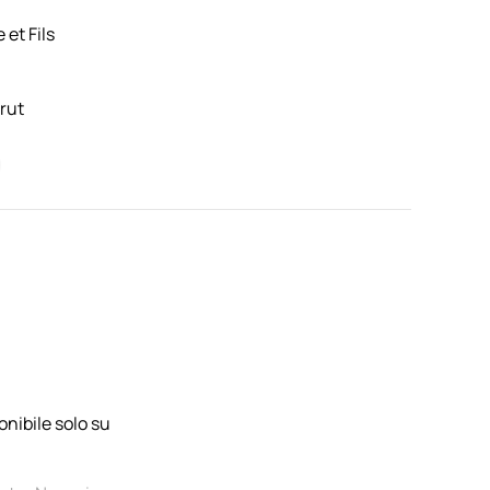
et Fils
rut
onibile solo su