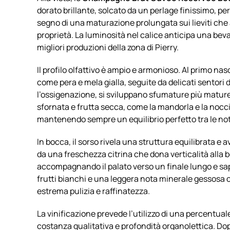
dorato brillante, solcato da un perlage finissimo, p
segno di una maturazione prolungata sui lieviti che
proprietà. La luminosità nel calice anticipa una bev
migliori produzioni della zona di Pierry.
Il profilo olfattivo è ampio e armonioso. Al primo na
come pera e mela gialla, seguite da delicati sentori d
l’ossigenazione, si sviluppano sfumature più matur
sfornata e frutta secca, come la mandorla e la nocci
mantenendo sempre un equilibrio perfetto tra le note
In bocca, il sorso rivela una struttura equilibrata e 
da una freschezza citrina che dona verticalità alla 
accompagnando il palato verso un finale lungo e sapi
frutti bianchi e una leggera nota minerale gessosa 
estrema pulizia e raffinatezza.
La vinificazione prevede l’utilizzo di una percentuale
costanza qualitativa e profondità organolettica. Dopo 