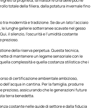
i vigneti di proprietà, la maison è una delle poche
llo totale della filiera, dalla potatura invernale fino
tra modernità e tradizione. Se da un lato l’acciaio
i, le lunghe gallerie sotterranee scavate nel gesso
Qui, il silenzio, l’oscurità e l’umidità costante
e prezioso.
gestione della riserva perpetua. Questa tecnica,
rmette di mantenere un legame sensoriale con le
uella complessità e quella costanza stilistica che i
corso di certificazione ambientale ambizioso,
 dell’acqua in cantina. Per la famiglia, produrre
e e prezioso, assicurando che le generazioni future
sta terra benedetta.
nza costante nelle guide di settore e dalla fiducia